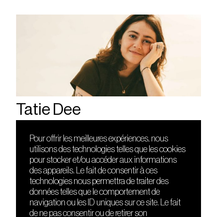
Tatie Dee
Pour offrir les meilleures expériences, nous
utilisons des technologies telles que les cookies
DÉCOUVRIR
FRIENDS
pour stocker et/ou accéder aux informations
Le lieu
Nuits sonores
des appareils. Le fait de consentir à ces
Contact
HEAT
technologies nous permettra de traiter des
Presse
Hôtel71
données telles que le comportement de
Cours de DJing
La Gaîté Lyrique
navigation ou les ID uniques sur ce site. Le fait
TMLAB
de ne pas consentir ou de retirer son