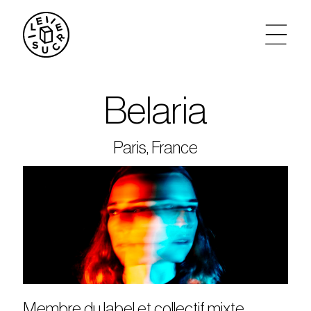
artistes
Belaria
agenda
Paris, France
tickets
le sucre max
partenariats
privatisations
Membre du label et collectif mixte