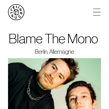
artistes
Blame The Mono
agenda
Berlin, Allemagne
tickets
le sucre max
partenariats
privatisations