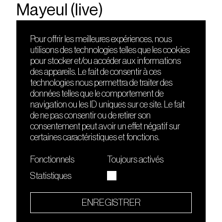
Mayeul (live)
Pour offrir les meilleures expériences, nous
utilisons des technologies telles que les cookies
DÉCOUVRIR
FRIENDS
pour stocker et/ou accéder aux informations
Le lieu
Nuits sonores
des appareils. Le fait de consentir à ces
Contact
HEAT
technologies nous permettra de traiter des
Presse
Hôtel71
données telles que le comportement de
Cours de DJing
La Gaîté Lyrique
navigation ou les ID uniques sur ce site. Le fait
TMLAB
de ne pas consentir ou de retirer son
consentement peut avoir un effet négatif sur
certaines caractéristiques et fonctions.
Fonctionnels
Toujours activés
Statistiques
Le Sucre fait partie de
l'écosystème Arty Farty
ENREGISTRER
Quartier culturel et créatif
Conditions générales d'utilisation