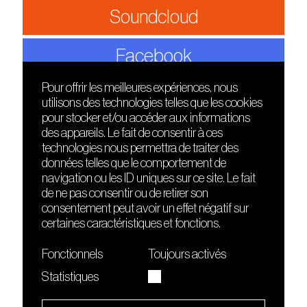
Soundcloud
Facebook
Pour offrir les meilleures expériences, nous
utilisons des technologies telles que les cookies
DÉCOUVRIR
FRIENDS
pour stocker et/ou accéder aux informations
Le lieu
Nuits sonores
des appareils. Le fait de consentir à ces
Contact
HEAT
technologies nous permettra de traiter des
Presse
Hôtel71
données telles que le comportement de
Cours de DJing
La Gaîté Lyrique
navigation ou les ID uniques sur ce site. Le fait
TMLAB
de ne pas consentir ou de retirer son
consentement peut avoir un effet négatif sur
certaines caractéristiques et fonctions.
Fonctionnels
Toujours activés
Statistiques
Le Sucre fait partie de
l'écosystème Arty Farty