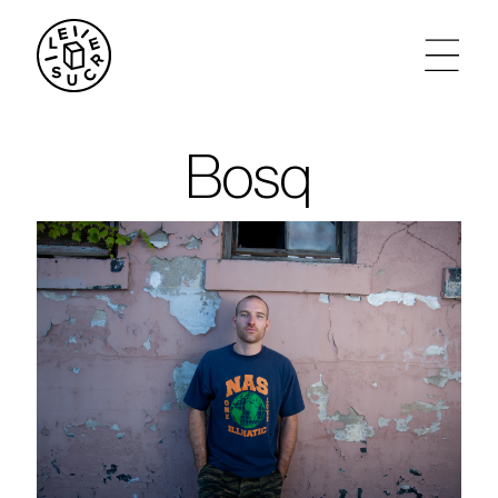
artistes
Bosq
agenda
tickets
le sucre max
partenariats
privatisations