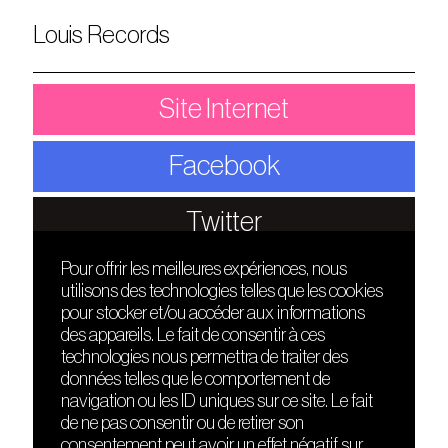
Louis Records
Site Internet
Facebook
Twitter
Pour offrir les meilleures expériences, nous
utilisons des technologies telles que les cookies
DÉCOUVRIR
FRIENDS
pour stocker et/ou accéder aux informations
Le lieu
Nuits sonores
des appareils. Le fait de consentir à ces
Contact
HEAT
technologies nous permettra de traiter des
Presse
Hôtel71
données telles que le comportement de
Cours de DJing
La Gaîté Lyrique
navigation ou les ID uniques sur ce site. Le fait
TMLAB
de ne pas consentir ou de retirer son
consentement peut avoir un effet négatif sur