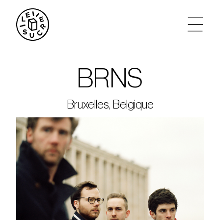
artistes
BRNS
agenda
Bruxelles, Belgique
tickets
le sucre max
partenariats
privatisations