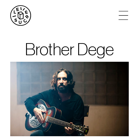
artistes
Brother Dege
agenda
tickets
le sucre max
partenariats
privatisations