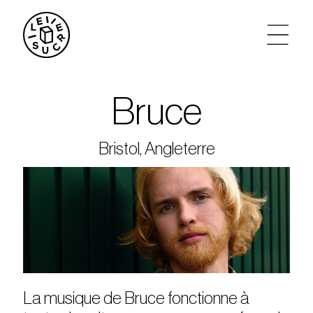
artistes
Bruce
agenda
Bristol, Angleterre
tickets
le sucre max
partenariats
privatisations
La musique de Bruce fonctionne à