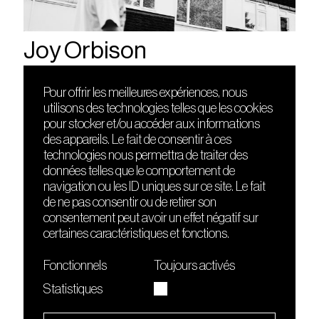
Joy Orbison
Pour offrir les meilleures expériences, nous
utilisons des technologies telles que les cookies
DÉCOUVRIR
FRIENDS
pour stocker et/ou accéder aux informations
Le lieu
Nuits sonores
des appareils. Le fait de consentir à ces
Contact
HEAT
technologies nous permettra de traiter des
Presse
Hôtel71
données telles que le comportement de
Cours de DJing
La Gaîté Lyrique
navigation ou les ID uniques sur ce site. Le fait
TMLAB
de ne pas consentir ou de retirer son
consentement peut avoir un effet négatif sur
certaines caractéristiques et fonctions.
Fonctionnels
Toujours activés
Statistiques
Le Sucre fait partie de
l'écosystème Arty Farty