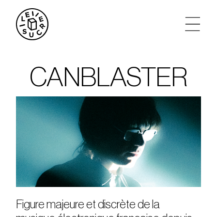
artistes
CANBLASTER
agenda
tickets
le sucre max
partenariats
privatisations
Figure majeure et discrète de la