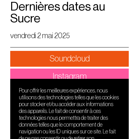
Dernières dates au
Sucre
vendredi 2 mai 2025
Soundcloud
Instagram
Pour offrir les meilleures expériences, nous
utilisons des technologies telles que les cookies
DÉCOUVRIR
FRIENDS
pour stocker et/ou accéder aux informations
Le lieu
Nuits sonores
des appareils. Le fait de consentir à ces
Contact
HEAT
technologies nous permettra de traiter des
Presse
Hôtel71
données telles que le comportement de
Cours de DJing
La Gaîté Lyrique
navigation ou les ID uniques sur ce site. Le fait
TMLAB
de ne pas consentir ou de retirer son