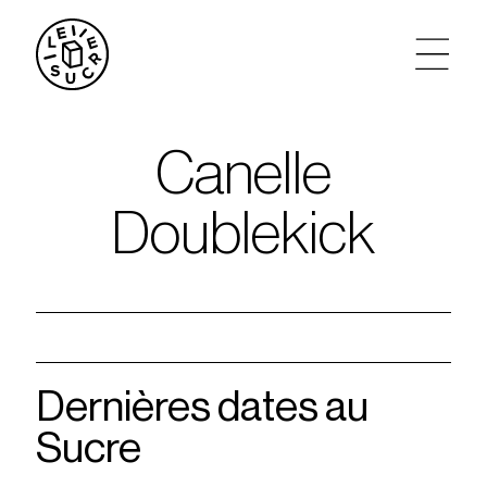
artistes
Canelle
agenda
Doublekick
tickets
le sucre max
partenariats
Dernières dates au
Sucre
privatisations