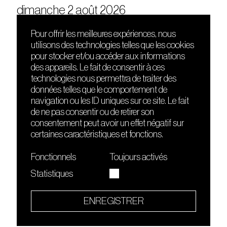
dimanche 2 août 2026
Pour offrir les meilleures expériences, nous
utilisons des technologies telles que les cookies
DÉCOUVRIR
FRIENDS
pour stocker et/ou accéder aux informations
Le lieu
Nuits sonores
des appareils. Le fait de consentir à ces
Contact
HEAT
technologies nous permettra de traiter des
Presse
Hôtel71
données telles que le comportement de
Cours de DJing
La Gaîté Lyrique
navigation ou les ID uniques sur ce site. Le fait
TMLAB
de ne pas consentir ou de retirer son
consentement peut avoir un effet négatif sur
certaines caractéristiques et fonctions.
Fonctionnels
Toujours activés
Statistiques
Le Sucre fait partie de
l'écosystème Arty Farty
ENREGISTRER
Quartier culturel et créatif
Conditions générales d'utilisation