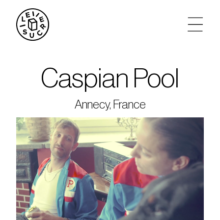
artistes
Caspian Pool
agenda
Annecy, France
tickets
le sucre max
partenariats
privatisations