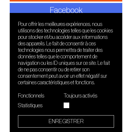
Facebook
Pour offrir les meilleures expériences, nous
utilisons des technologies telles que les cookies
DÉCOUVRIR
FRIENDS
pour stocker et/ou accéder aux informations
Le lieu
Nuits sonores
des appareils. Le fait de consentir à ces
Contact
HEAT
technologies nous permettra de traiter des
Presse
Hôtel71
données telles que le comportement de
Cours de DJing
La Gaîté Lyrique
navigation ou les ID uniques sur ce site. Le fait
TMLAB
de ne pas consentir ou de retirer son
consentement peut avoir un effet négatif sur
certaines caractéristiques et fonctions.
Fonctionnels
Toujours activés
Statistiques
Le Sucre fait partie de
l'écosystème Arty Farty
ENREGISTRER
Quartier culturel et créatif