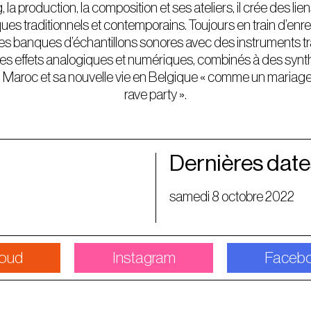
, la production, la composition et ses ateliers, il crée des lien
ues traditionnels et contemporains. Toujours en train d’enr
res banques d’échantillons sonores avec des instruments tra
 des effets analogiques et numériques, combinés à des synthé
u Maroc et sa nouvelle vie en Belgique « comme un maria
rave party ».
Dernières date
samedi 8 octobre 2022
oud
Instagram
Faceb