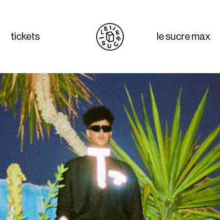
tickets
le sucre max