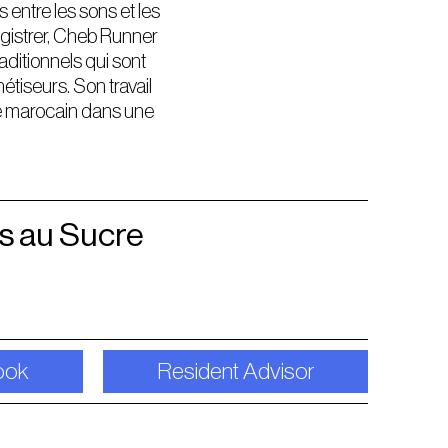
s entre les sons et les
egistrer, Cheb Runner
ditionnels qui sont
tiseurs. Son travail
ge marocain dans une
s au Sucre
ook
Resident Advisor