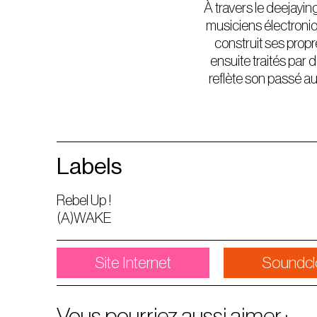
À travers le deejaying
musiciens électroniq
construit ses prop
ensuite traités par
reflète son passé a
Labels
Rebel Up !
(A)WAKE
Site Internet
Soundcl
Vous pourriez aussi aimer :