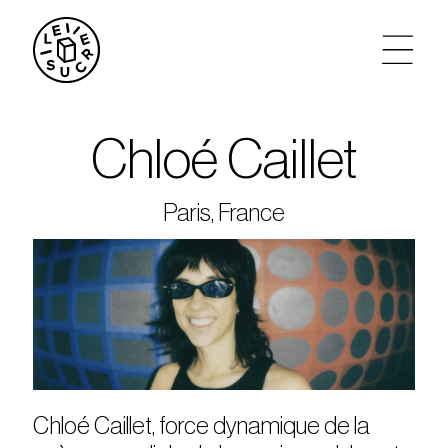
artistes
Chloé Caillet
agenda
Paris, France
tickets
le sucre max
partenariats
privatisations
Chloé Caillet, force dynamique de la