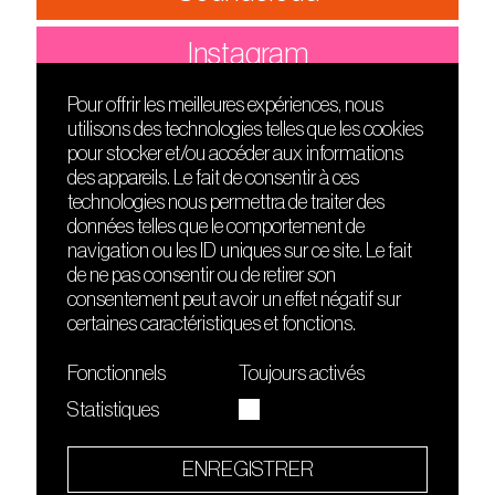
Instagram
Pour offrir les meilleures expériences, nous
utilisons des technologies telles que les cookies
DÉCOUVRIR
FRIENDS
pour stocker et/ou accéder aux informations
Le lieu
Nuits sonores
des appareils. Le fait de consentir à ces
Contact
HEAT
technologies nous permettra de traiter des
Presse
Hôtel71
données telles que le comportement de
Cours de DJing
La Gaîté Lyrique
navigation ou les ID uniques sur ce site. Le fait
TMLAB
de ne pas consentir ou de retirer son
consentement peut avoir un effet négatif sur
certaines caractéristiques et fonctions.
Fonctionnels
Toujours activés
Statistiques
Le Sucre fait partie de
l'écosystème Arty Farty
ENREGISTRER
Quartier culturel et créatif