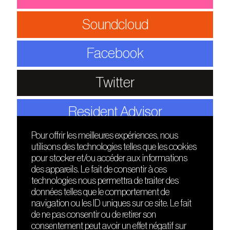
Soundcloud
Facebook
Twitter
Resident Advisor
Pour offrir les meilleures expériences, nous
utilisons des technologies telles que les cookies
DÉCOUVRIR
FRIENDS
pour stocker et/ou accéder aux informations
Le lieu
Nuits sonores
des appareils. Le fait de consentir à ces
Contact
HEAT
technologies nous permettra de traiter des
Presse
Hôtel71
données telles que le comportement de
Cours de DJing
La Gaîté Lyrique
navigation ou les ID uniques sur ce site. Le fait
TMLAB
de ne pas consentir ou de retirer son
consentement peut avoir un effet négatif sur