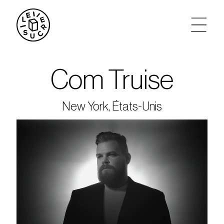
artistes
Com Truise
agenda
New York, États-Unis
tickets
le sucre max
partenariats
privatisations