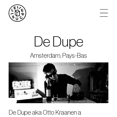
artistes
De Dupe
agenda
Amsterdam, Pays-Bas
tickets
le sucre max
partenariats
privatisations
De Dupe aka Otto Kraanen a