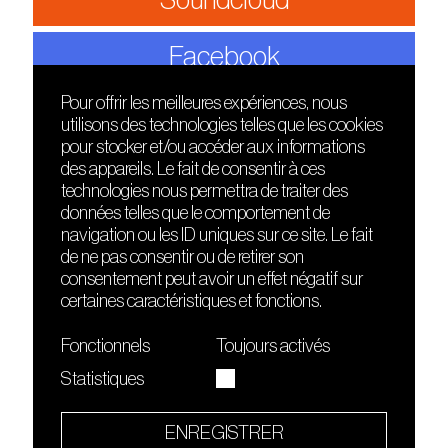
Soundcloud
Facebook
Pour offrir les meilleures expériences, nous
utilisons des technologies telles que les cookies
DÉCOUVRIR
FRIENDS
pour stocker et/ou accéder aux informations
Le lieu
Nuits sonores
des appareils. Le fait de consentir à ces
Contact
HEAT
technologies nous permettra de traiter des
Presse
Hôtel71
données telles que le comportement de
Cours de DJing
La Gaîté Lyrique
navigation ou les ID uniques sur ce site. Le fait
TMLAB
de ne pas consentir ou de retirer son
consentement peut avoir un effet négatif sur
certaines caractéristiques et fonctions.
Fonctionnels
Toujours activés
Statistiques
Le Sucre fait partie de
l'écosystème Arty Farty
ENREGISTRER