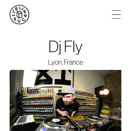
artistes
Dj Fly
agenda
Lyon, France
tickets
le sucre max
partenariats
privatisations