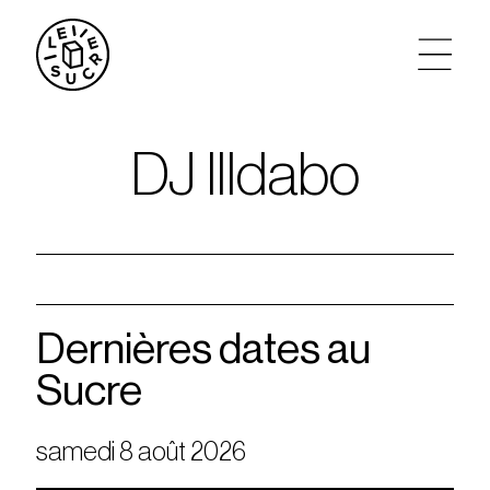
artistes
DJ Illdabo
agenda
tickets
le sucre max
Dernières dates au
Sucre
partenariats
samedi 8 août 2026
privatisations