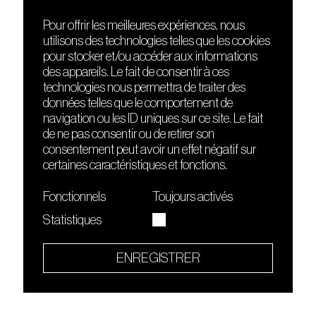
Pour offrir les meilleures expériences, nous
utilisons des technologies telles que les cookies
DÉCOUVRIR
FRIENDS
pour stocker et/ou accéder aux informations
Le lieu
Nuits sonores
des appareils. Le fait de consentir à ces
Contact
HEAT
technologies nous permettra de traiter des
Presse
Hôtel71
données telles que le comportement de
Cours de DJing
La Gaîté Lyrique
navigation ou les ID uniques sur ce site. Le fait
TMLAB
de ne pas consentir ou de retirer son
consentement peut avoir un effet négatif sur
certaines caractéristiques et fonctions.
Fonctionnels
Toujours activés
Statistiques
Le Sucre fait partie de
l'écosystème Arty Farty
ENREGISTRER
Quartier culturel et créatif
Conditions générales d'utilisation