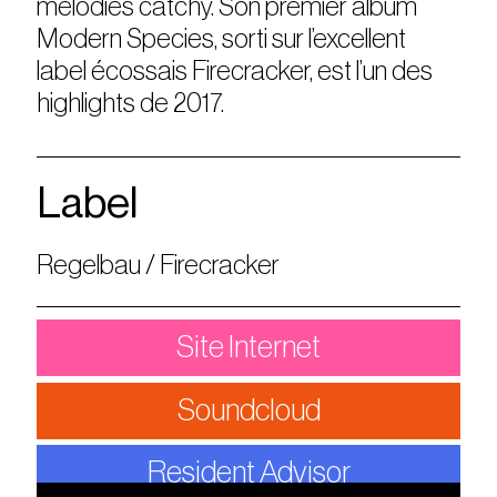
mélodies catchy. Son premier album
Modern Species, sorti sur l’excellent
label écossais Firecracker, est l’un des
highlights de 2017.
Label
Regelbau / Firecracker
Site Internet
Soundcloud
Resident Advisor