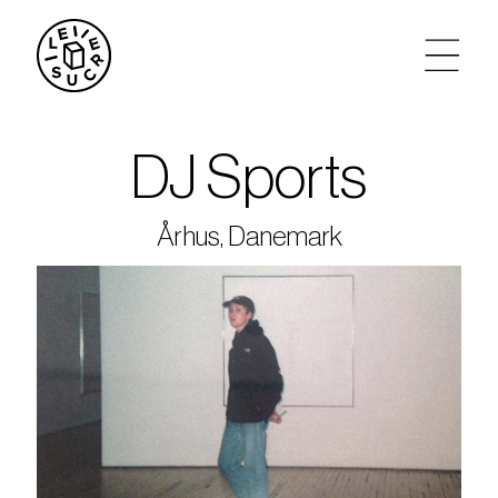
artistes
DJ Sports
agenda
Århus, Danemark
tickets
le sucre max
partenariats
privatisations