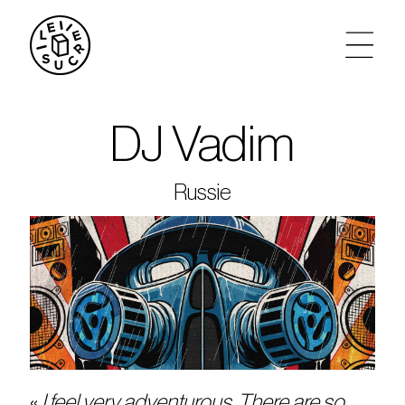
artistes
DJ Vadim
agenda
Russie
tickets
le sucre max
partenariats
privatisations
«
I feel very adventurous. There are so