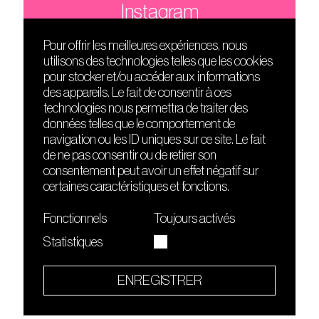
Instagram
Pour offrir les meilleures expériences, nous
utilisons des technologies telles que les cookies
DÉCOUVRIR
FRIENDS
pour stocker et/ou accéder aux informations
Le lieu
Nuits sonores
des appareils. Le fait de consentir à ces
Contact
HEAT
technologies nous permettra de traiter des
Presse
Hôtel71
données telles que le comportement de
Cours de DJing
La Gaîté Lyrique
navigation ou les ID uniques sur ce site. Le fait
TMLAB
de ne pas consentir ou de retirer son
consentement peut avoir un effet négatif sur
certaines caractéristiques et fonctions.
Fonctionnels
Toujours activés
Statistiques
Le Sucre fait partie de
l'écosystème Arty Farty
ENREGISTRER
Quartier culturel et créatif
Conditions générales d'utilisation