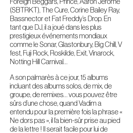
Foreign Beggars, Prince, Aaron Jerome
(SBTRKT), The Cure, Corine Bailey Ray,
Bassnector et Fat Freddy’s Drop. En
tant que DJ, il a joué dans les plus
prestigieux événements mondiaux
comme le Sonar, Glastonbury, Big Chill, V
fest, Fuji Rock, Roskilde, Exit, Vinarock,
Notting Hill Carnival…
A son palmarès à ce jour, 15 albums
incluant des albums solos, de mix, de
groupe, de remixes… vous pouvez être
sûrs d’une chose, quand Vadim a
entendu pour la première fois la phrase «
Ne dors pas », il l’a bien-sûr prise au pied
de la lettre ! Il serait facile pour lui de