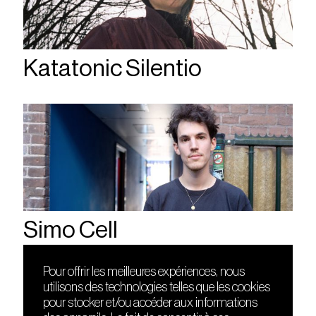
Katatonic Silentio
Simo Cell
Pour offrir les meilleures expériences, nous
utilisons des technologies telles que les cookies
DÉCOUVRIR
FRIENDS
pour stocker et/ou accéder aux informations
Le lieu
Nuits sonores