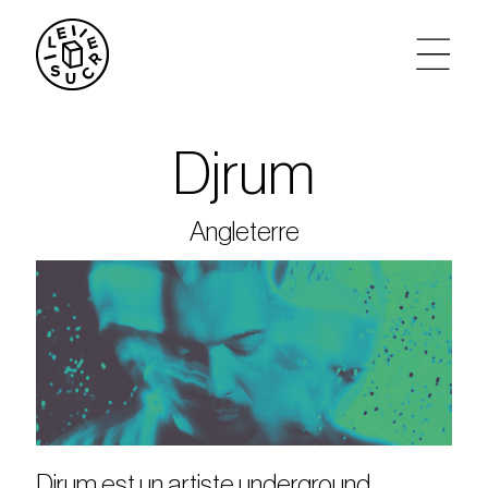
artistes
Djrum
agenda
Angleterre
tickets
le sucre max
partenariats
privatisations
Djrum est un artiste underground