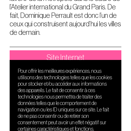
l’Atelier international du Grand Paris. De
fait, Dominique Perrault est donc l’un de
ceux qui construisent aujourd’hui les villes
de demain.
Site Internet
Pour offrir les meilleures expériences, nous
utilisons des technologies telles que les cookies
DÉCOUVRIR
FRIENDS
pour stocker et/ou accéder aux informations
Le lieu
Nuits sonores
des appareils. Le fait de consentir à ces
Contact
HEAT
technologies nous permettra de traiter des
Presse
Hôtel71
données telles que le comportement de
Cours de DJing
La Gaîté Lyrique
navigation ou les ID uniques sur ce site. Le fait
TMLAB
de ne pas consentir ou de retirer son
consentement peut avoir un effet négatif sur
certaines caractéristiques et fonctions.