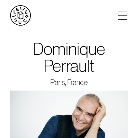
artistes
Dominique
agenda
Perrault
tickets
Paris, France
le sucre max
partenariats
privatisations