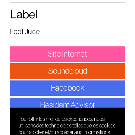
Label
Foot Juice
Site Internet
Soundcloud
Facebook
Resident Advisor
Pour offrir les meilleures expériences, nous
utilisons des technologies telles que les cookies
DÉCOUVRIR
FRIENDS
pour stocker et/ou accéder aux informations
Le lieu
Nuits sonores