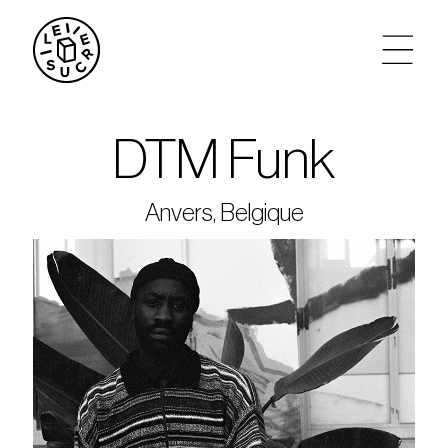
artistes
DTM Funk
agenda
Anvers, Belgique
tickets
le sucre max
partenariats
privatisations