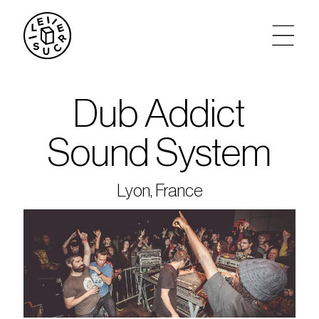
artistes
Dub Addict
agenda
Sound System
tickets
Lyon, France
le sucre max
partenariats
privatisations