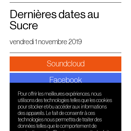
Dernières dates au
Sucre
vendredi 1 novembre 2019
Soundcloud
Facebook
Pour offrir les meilleures expériences, nous
utilisons des technologies telles que les cookies
DÉCOUVRIR
FRIENDS
pour stocker et/ou accéder aux informations
Le lieu
Nuits sonores
des appareils. Le fait de consentir à ces
Contact
HEAT
technologies nous permettra de traiter des
Presse
Hôtel71
données telles que le comportement de
Cours de DJing
La Gaîté Lyrique