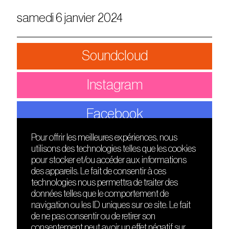
samedi 6 janvier 2024
Soundcloud
Instagram
Facebook
Pour offrir les meilleures expériences, nous
utilisons des technologies telles que les cookies
DÉCOUVRIR
FRIENDS
pour stocker et/ou accéder aux informations
Le lieu
Nuits sonores
des appareils. Le fait de consentir à ces
Contact
HEAT
technologies nous permettra de traiter des
Presse
Hôtel71
données telles que le comportement de
Cours de DJing
La Gaîté Lyrique
navigation ou les ID uniques sur ce site. Le fait
TMLAB
de ne pas consentir ou de retirer son
consentement peut avoir un effet négatif sur