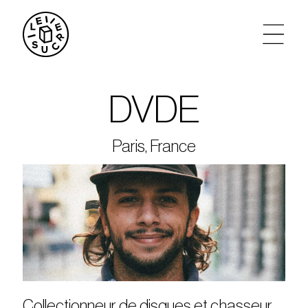
artistes
DVDE
agenda
Paris, France
tickets
le sucre max
partenariats
privatisations
Collectionneur de disques et chasseur