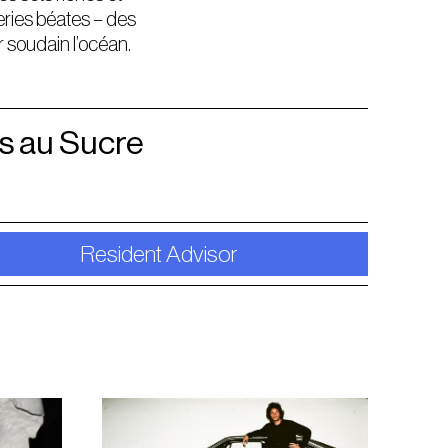
eries béates – des
r soudain l’océan.
s au Sucre
Resident Advisor