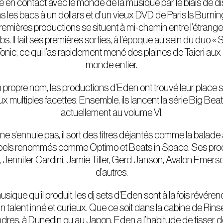
tre en contact avec le monde de la musique par le biais de 
s les bacs à un dollars et d’un vieux DVD de Paris Is Burni
premières productions se situent à mi-chemin entre l’étrang
. Il fait ses premières sorties, à l’époque au sein du duo «
onic, ce qui l’as rapidement mené des plaines de Taieri aux
monde entier.
 propre nom, les productions d’Eden ont trouvé leur place 
x multiples facettes. Ensemble, ils lancent la série Big Beat
actuellement au volume VI.
 ne s’ennuie pas, il sort des titres déjantés comme la balad
abels renommés comme Optimo et Beats in Space. Ses produ
Jennifer Cardini, Jamie Tiller, Gerd Janson, Avalon Emers
d’autres.
ique qu’il produit, les dj sets d’Eden sont à la fois révéren
n talent inné et curieux. Que ce soit dans la cabine de Ri
dres, à Dunedin ou au Japon, Eden a l’habitude de tisser d