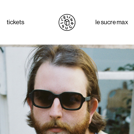
tickets
le sucre max