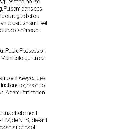
disques tech-house
ng. Puisant dans ces
eté du regard et du
 Sandboards » sur Feel
 clubs et scènes du
sur Public Possession,
 Manifesto, qui en est
e ambient
Kelly
ou des
ctions reçoivent le
on, Adam Port et bien
cieux et follement
nse FM, de NTS, devant
es sets riches et