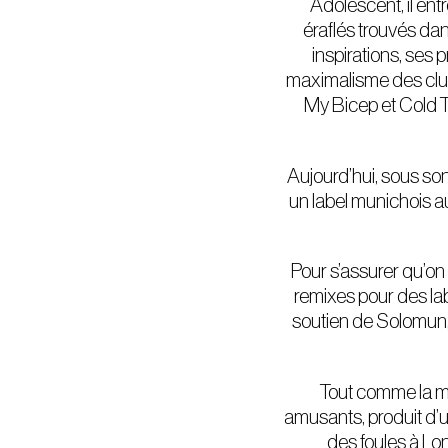
Adolescent, il en
éraflés trouvés dan
inspirations, ses 
maximalisme des clubs
My Bicep et Cold T
Aujourd’hui, sous son
un label munichois au
Pour s’assurer qu’on
remixes pour des l
soutien de Solomun, 
Tout comme la mus
amusants, produit d’u
des foules à Lon