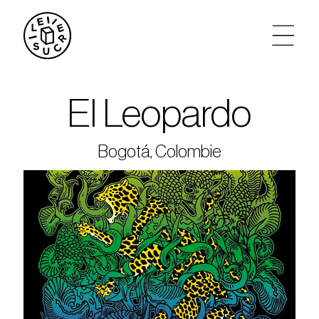
artistes
El Leopardo
agenda
Bogotá, Colombie
tickets
le sucre max
partenariats
privatisations