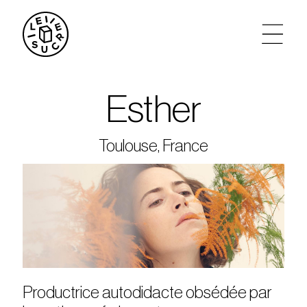
artistes
Esther
agenda
Toulouse, France
tickets
le sucre max
partenariats
privatisations
Productrice autodidacte obsédée par