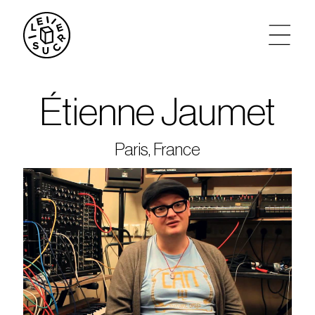
artistes
Étienne Jaumet
agenda
Paris, France
tickets
le sucre max
partenariats
privatisations