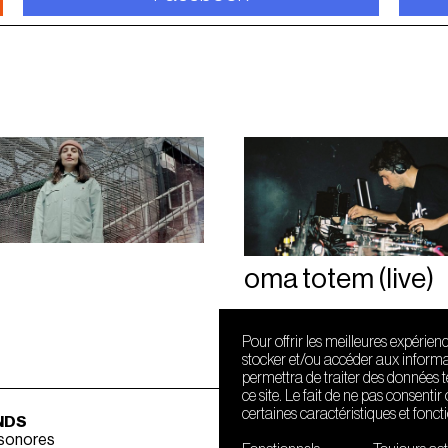
oma totem (live)
Pour offrir les meilleures expérien
stocker et/ou accéder aux informat
permettra de traiter des données 
ce site. Le fait de ne pas consenti
certaines caractéristiques et fonct
NDS
 sonores