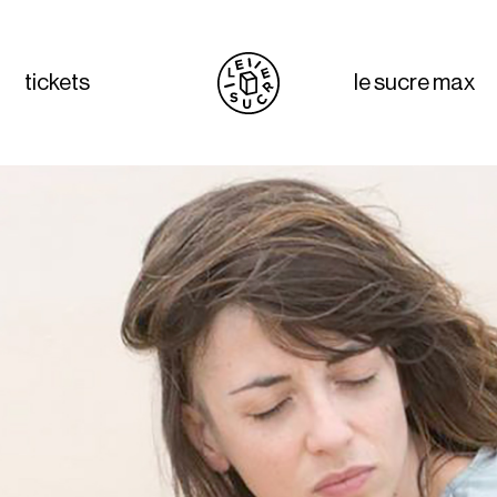
tickets
le sucre max