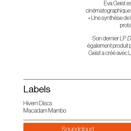
Eva Geist es
cinématographique a
« Une synthèse de b
prota
Son dernier LP
D
également produit po
Geist a créé avec 
Labels
Hivern Discs
Macadam Mambo
Soundcloud