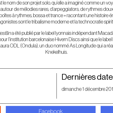
t le nom de son projet solo, qu’elle a imaginé comme un v
utour de mélodies rares, d’arpeggiators, de rythmes doux e
oîtes à rythmes, bossa et trance » racontant une histoire 
gonistes sont le tribalisme moderne et la technocratie spirit
esfãn
a été publié par le label lyonnais indépendant Maca
ur l’institution barcelonaise Hivern Discs ainsi que le label
Laura ODL (Ondula), un duo nommé As Longitude qui a réal
Knekelhuis.
Dernières date
dimanche 1 décembre 20
Facebook