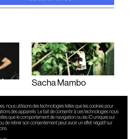
Sacha Mambo
ces, nous utilisons des technologies telles que les cookies pour
ions des appareils. Le fait de consentir à ces technologies nous
telles que le comportement de navigation ou les ID uniques sur
r ou de retirer son consentement peut avoir un effet négatif sur
ions.
Le Sucre fait
partie de