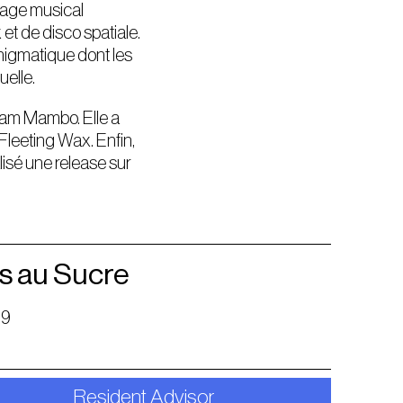
oyage musical
t de disco spatiale.
énigmatique dont les
uelle.
dam Mambo. Elle a
 Fleeting Wax. Enfin,
isé une release sur
s au Sucre
19
Resident Advisor