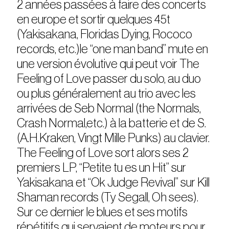
2 années passées à faire des concerts
en europe et sortir quelques 45t
(Yakisakana, Floridas Dying, Rococo
records, etc.)le “one man band” mute en
une version évolutive qui peut voir The
Feeling of Love passer du solo, au duo
ou plus généralement au trio avec les
arrivées de Seb Normal (the Normals,
Crash Normal,etc.) à la batterie et de S.
(A.H.Kraken, Vingt Mille Punks) au clavier.
The Feeling of Love sort alors ses 2
premiers LP, “Petite tu es un Hit” sur
Yakisakana et “Ok Judge Revival” sur Kill
Shaman records (Ty Segall, Oh sees).
Sur ce dernier le blues et ses motifs
répétitifs qui servaient de moteurs pour