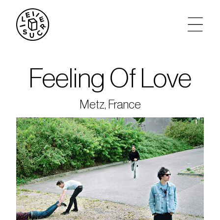
artistes
Feeling Of Love
agenda
Metz, France
tickets
le sucre max
partenariats
privatisations