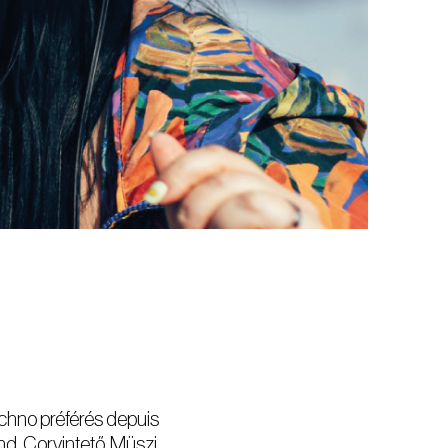
echno préférés depuis
nd, Corvintető, Müszi,