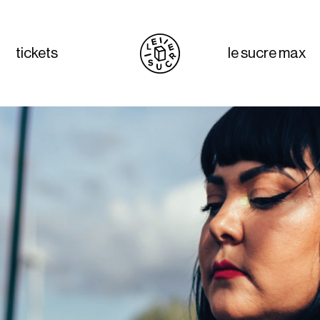
tickets
le sucre max