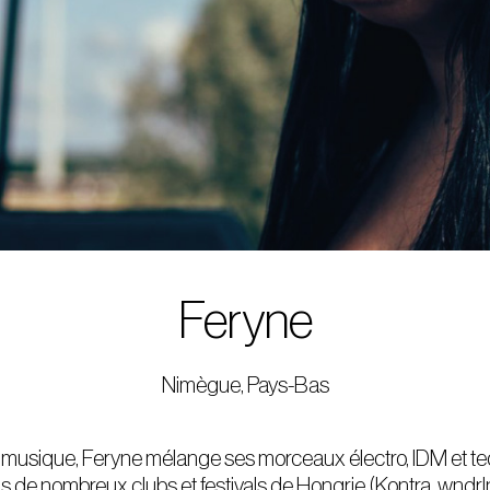
Feryne
Nimègue, Pays-Bas
a musique, Feryne mélange ses morceaux électro, IDM et t
s de nombreux clubs et festivals de Hongrie (Kontra, wndrl