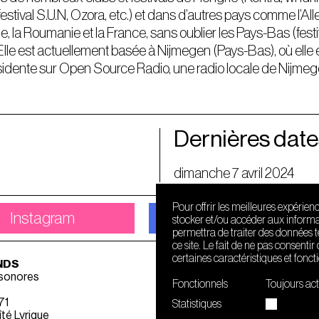
estival S.U.N, Ozora, etc.) et dans d’autres pays comme l’All
e, la Roumanie et la France, sans oublier les Pays-Bas (festiva
 Elle est actuellement basée à Nijmegen (Pays-Bas), où ell
sidente sur Open Source Radio, une radio locale de Nijmeg
Dernières date
dimanche 7 avril 2024
Pour offrir les meilleures expérien
Instagram
Facebook
stocker et/ou accéder aux informat
permettra de traiter des données 
ce site. Le fait de ne pas consenti
certaines caractéristiques et fonct
NDS
 sonores
Fonctionnels
Toujours act
71
Statistiques
té Lyrique