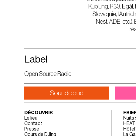
Kuplung, R33, Egál, f
Slovaquie, l’Autrich
Nest, ADE, etc.).
ré
Label
Open Source Radio
Soundcloud
DÉCOUVRIR
FRIE
Le lieu
Nuits
Contact
HEAT
Presse
Hôtel
Cours de DJing
La Gaî