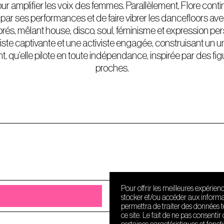
r amplifier les voix des femmes. Parallèlement, Flore cont
 par ses performances et de faire vibrer les dancefloors av
s, mêlant house, disco, soul, féminisme et expression perso
te captivante et une activiste engagée, construisant un u
t, qu’elle pilote en toute indépendance, inspirée par des fig
proches.
Pour offrir les meilleures expérien
stocker et/ou accéder aux informat
permettra de traiter des données 
ce site. Le fait de ne pas consenti