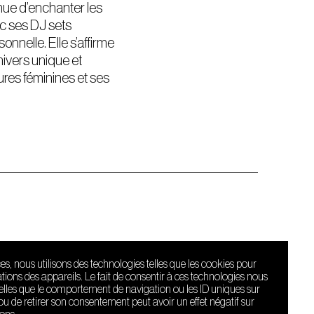
inue d’enchanter les
ec ses DJ sets
nnelle. Elle s’affirme
nivers unique et
ures féminines et ses
ces, nous utilisons des technologies telles que les cookies pour
ions des appareils. Le fait de consentir à ces technologies nous
telles que le comportement de navigation ou les ID uniques sur
r ou de retirer son consentement peut avoir un effet négatif sur