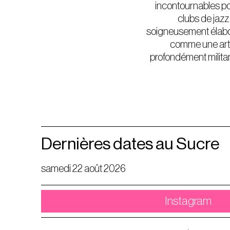
incontournables pou
clubs de jazz
soigneusement élaboré
comme une artis
profondément militan
Dernières dates au Sucre
samedi 22 août 2026
Instagram