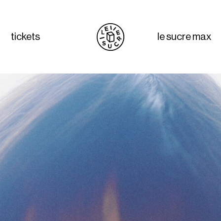
tickets
le sucre max