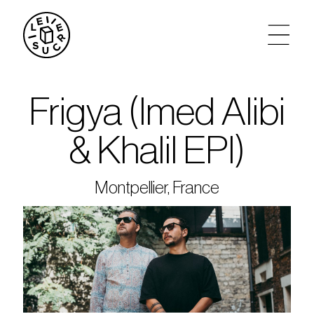
artistes
Frigya (Imed Alibi
agenda
& Khalil EPI)
tickets
Montpellier, France
le sucre max
partenariats
privatisations