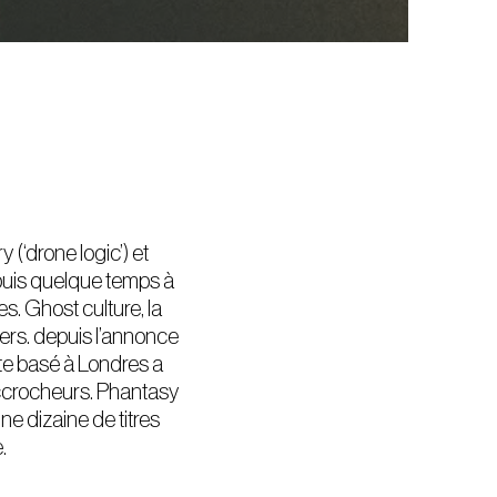
(‘drone logic’) et
epuis quelque temps à
s. Ghost culture, la
vers. depuis l’annonce
iste basé à Londres a
accrocheurs. Phantasy
e dizaine de titres
.