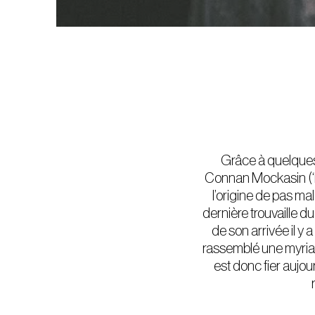
Grâce à quelques 
Connan Mockasin (‘Fo
l’origine de pas ma
dernière trouvaille d
de son arrivée il y 
rassemblé une myriad
est donc fier aujo