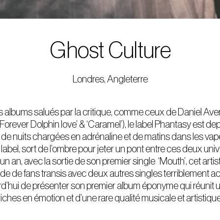
Ghost Culture
Londres, Angleterre
albums salués par la critique, comme ceux de Daniel Avery 
rever Dolphin love’ & ‘Caramel’), le label Phantasy est d
l de nuits chargées en adrénaline et de matins dans les vape
u label, sort de l’ombre pour jeter un pont entre ces deux uni
a un an, avec la sortie de son premier single ‘Mouth’, cet art
e de fans transis avec deux autres singles terriblement 
urd’hui de présenter son premier album éponyme qui réunit un
riches en émotion et d’une rare qualité musicale et artistique