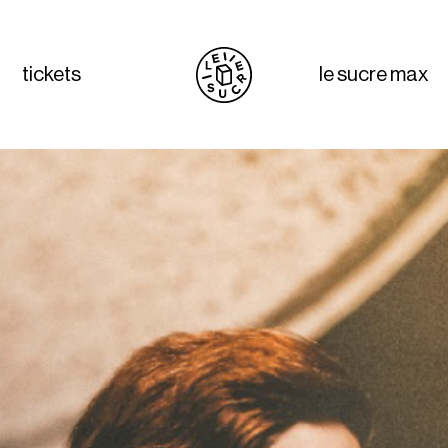
tickets
le sucre max