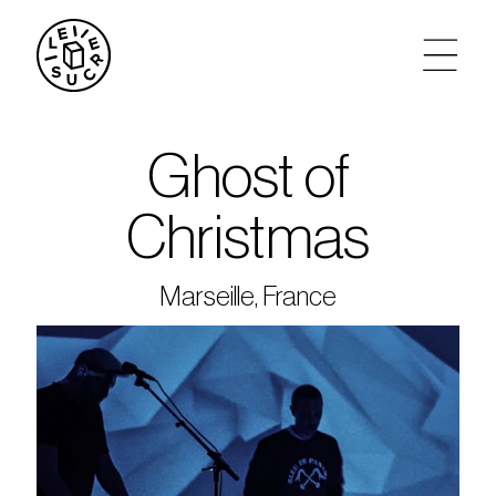
artistes
Ghost of
agenda
Christmas
tickets
Marseille, France
le sucre max
partenariats
privatisations