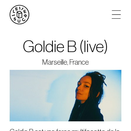
artistes
Goldie B (live)
agenda
Marseille, France
tickets
le sucre max
partenariats
privatisations