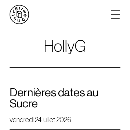
artistes
HollyG
agenda
tickets
le sucre max
Dernières dates au
Sucre
partenariats
vendredi 24 juillet 2026
privatisations