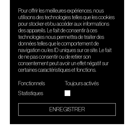
Pour offrir les meilleures expériences, nous
utilisons des technologies telles que les cookies
DÉCOUVRIR
FRIENDS
pour stocker et/ou accéder aux informations
Le lieu
Nuits sonores
des appareils. Le fait de consentir à ces
Contact
HEAT
technologies nous permettra de traiter des
Presse
Hôtel71
données telles que le comportement de
Cours de DJing
La Gaîté Lyrique
navigation ou les ID uniques sur ce site. Le fait
TMLAB
de ne pas consentir ou de retirer son
consentement peut avoir un effet négatif sur
certaines caractéristiques et fonctions.
Fonctionnels
Toujours activés
Statistiques
Le Sucre fait partie de
l'écosystème Arty Farty
ENREGISTRER
Quartier culturel et créatif
Conditions générales d'utilisation