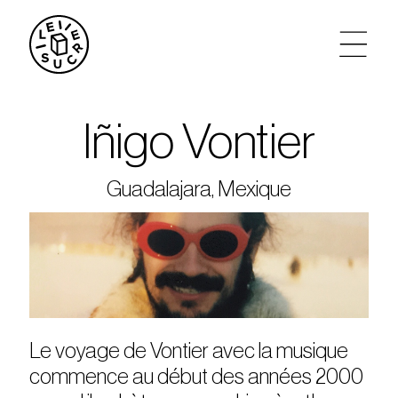
artistes
Iñigo Vontier
agenda
Guadalajara, Mexique
tickets
le sucre max
partenariats
Le voyage de Vontier avec la musique
privatisations
commence au début des années 2000