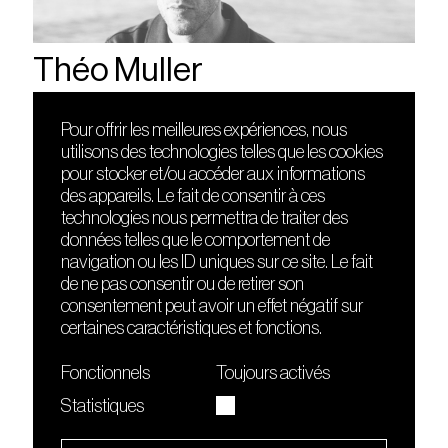
Théo Muller
Pour offrir les meilleures expériences, nous
utilisons des technologies telles que les cookies
DÉCOUVRIR
FRIENDS
pour stocker et/ou accéder aux informations
Le lieu
Nuits sonores
des appareils. Le fait de consentir à ces
Contact
HEAT
technologies nous permettra de traiter des
Presse
Hôtel71
données telles que le comportement de
Cours de DJing
La Gaîté Lyrique
navigation ou les ID uniques sur ce site. Le fait
TMLAB
de ne pas consentir ou de retirer son
consentement peut avoir un effet négatif sur
certaines caractéristiques et fonctions.
Fonctionnels
Toujours activés
Statistiques
Le Sucre fait partie de
l'écosystème Arty Farty