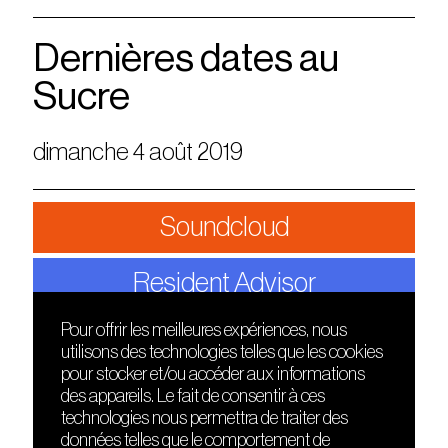
Dernières dates au
Sucre
dimanche 4 août 2019
Soundcloud
Resident Advisor
Pour offrir les meilleures expériences, nous
utilisons des technologies telles que les cookies
DÉCOUVRIR
FRIENDS
pour stocker et/ou accéder aux informations
Le lieu
Nuits sonores
des appareils. Le fait de consentir à ces
Contact
HEAT
technologies nous permettra de traiter des
Presse
Hôtel71
données telles que le comportement de
Cours de DJing
La Gaîté Lyrique