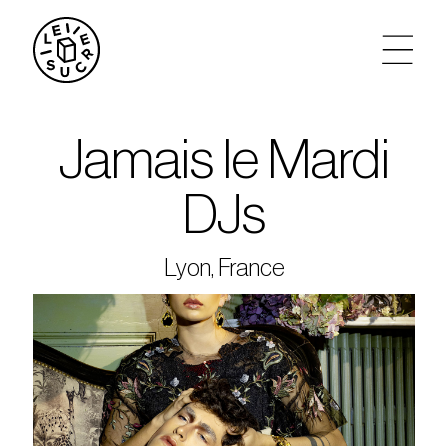
artistes
Jamais le Mardi
agenda
DJs
tickets
Lyon, France
le sucre max
partenariats
privatisations