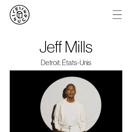
artistes
Jeff Mills
agenda
Detroit, États-Unis
tickets
le sucre max
partenariats
privatisations