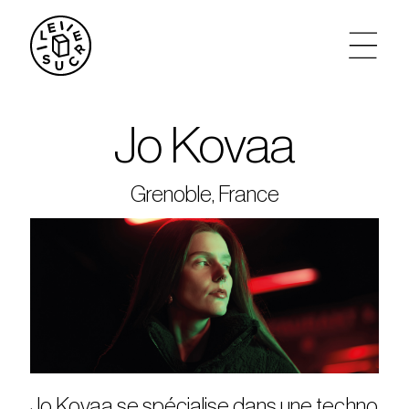
artistes
Jo Kovaa
agenda
Grenoble, France
tickets
le sucre max
partenariats
privatisations
Jo Kovaa se spécialise dans une techno