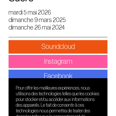
mardi 5 mai 2026
dimanche 9 mars 2025
dimanche 26 mai 2024
Soundcloud
Instagram
Facebook
Pour offrir les meilleures expériences, nous
utilisons des technologies telles que les cookies
DÉCOUVRIR
FRIENDS
pour stocker et/ou accéder aux informations
Le lieu
Nuits sonores
des appareils. Le fait de consentir à ces
Contact
HEAT
technologies nous permettra de traiter des
Presse
Hôtel71