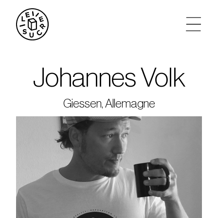
artistes
Johannes Volk
agenda
Giessen, Allemagne
tickets
le sucre max
partenariats
privatisations