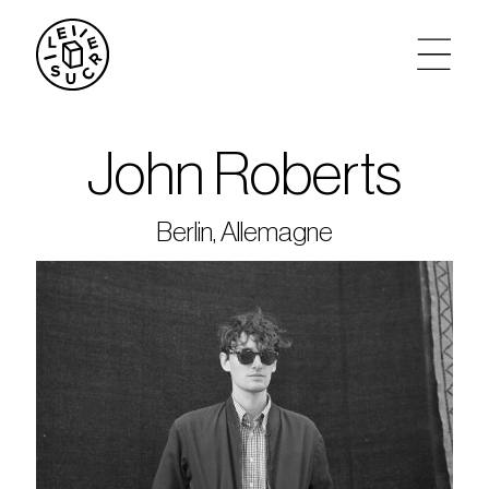
artistes
John Roberts
agenda
Berlin, Allemagne
tickets
le sucre max
partenariats
privatisations