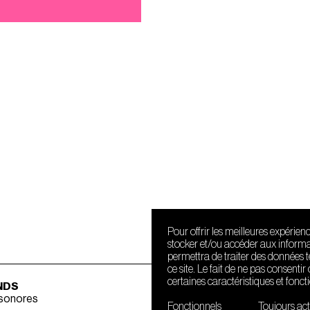
Pour offrir les meilleures expérien
stocker et/ou accéder aux informat
permettra de traiter des données 
ce site. Le fait de ne pas consenti
certaines caractéristiques et fonct
NDS
 sonores
Fonctionnels
Toujours act