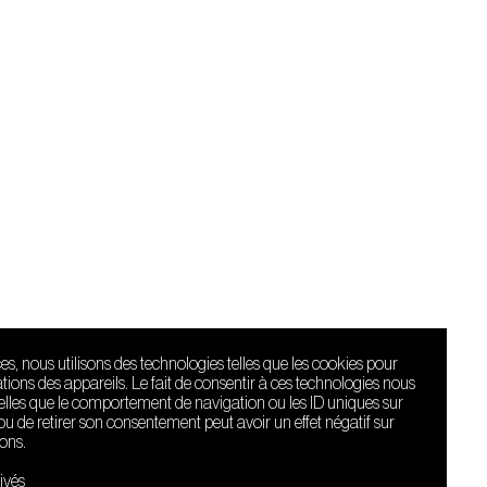
ces, nous utilisons des technologies telles que les cookies pour
ions des appareils. Le fait de consentir à ces technologies nous
telles que le comportement de navigation ou les ID uniques sur
r ou de retirer son consentement peut avoir un effet négatif sur
ions.
Le Sucre fait
partie de
ivés