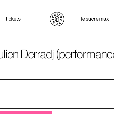
tickets
le sucre max
ulien Derradj (performanc