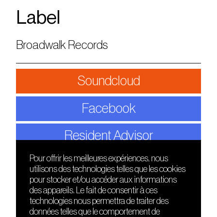
Label
Broadwalk Records
Soundcloud
Facebook
Resident Advisor
Pour offrir les meilleures expériences, nous
utilisons des technologies telles que les cookies
DÉCOUVRIR
FRIENDS
pour stocker et/ou accéder aux informations
Le lieu
Nuits sonores
des appareils. Le fait de consentir à ces
Contact
HEAT
technologies nous permettra de traiter des
Presse
Hôtel71
données telles que le comportement de
Cours de DJing
La Gaîté Lyrique