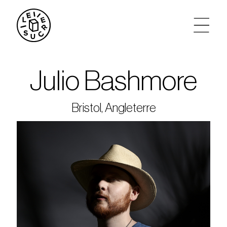
artistes
Julio Bashmore
agenda
Bristol, Angleterre
tickets
le sucre max
partenariats
privatisations