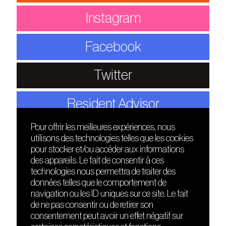
Instagram
Facebook
Twitter
Resident Advisor
Pour offrir les meilleures expériences, nous
utilisons des technologies telles que les cookies
DÉCOUVRIR
FRIENDS
pour stocker et/ou accéder aux informations
Le lieu
Nuits sonores
des appareils. Le fait de consentir à ces
Contact
HEAT
technologies nous permettra de traiter des
Presse
Hôtel71
données telles que le comportement de
Cours de DJing
La Gaîté Lyrique
navigation ou les ID uniques sur ce site. Le fait
TMLAB
de ne pas consentir ou de retirer son
consentement peut avoir un effet négatif sur