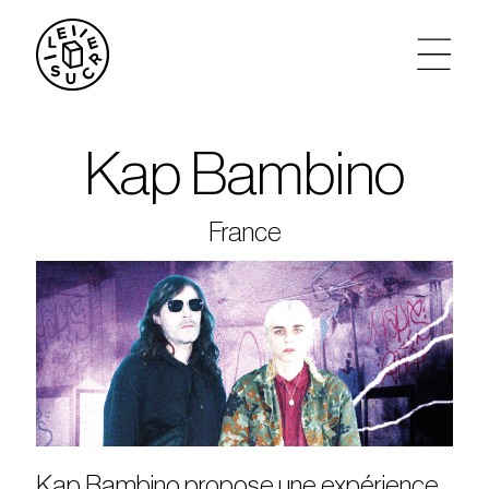
artistes
Kap Bambino
agenda
France
tickets
le sucre max
partenariats
privatisations
Kap Bambino propose une expérience