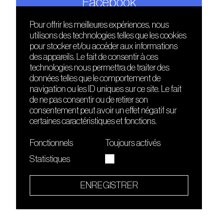
Facebook
Pour offrir les meilleures expériences, nous
utilisons des technologies telles que les cookies
DÉCOUVRIR
FRIENDS
pour stocker et/ou accéder aux informations
Le lieu
Nuits sonores
des appareils. Le fait de consentir à ces
Contact
HEAT
technologies nous permettra de traiter des
Presse
Hôtel71
données telles que le comportement de
Cours de DJing
La Gaîté Lyrique
navigation ou les ID uniques sur ce site. Le fait
TMLAB
de ne pas consentir ou de retirer son
consentement peut avoir un effet négatif sur
certaines caractéristiques et fonctions.
Fonctionnels
Toujours activés
Statistiques
Le Sucre fait partie de
l'écosystème Arty Farty
ENREGISTRER
Quartier culturel et créatif
Conditions générales d'utilisation