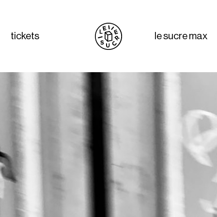
tickets
le sucre max