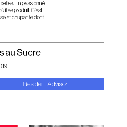
uxelles. En passionné
 il se produit. C’est
se et coupante dont il
s au Sucre
019
Resident Advisor