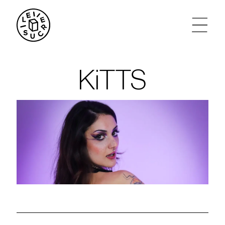
artistes
KiTTS
agenda
tickets
le sucre max
partenariats
privatisations