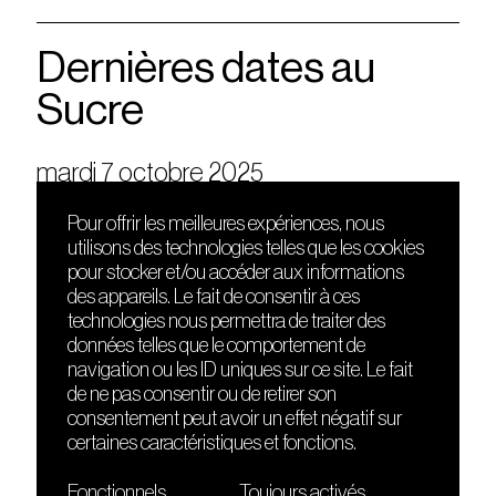
Dernières dates au
Sucre
mardi 7 octobre 2025
Pour offrir les meilleures expériences, nous
utilisons des technologies telles que les cookies
DÉCOUVRIR
FRIENDS
pour stocker et/ou accéder aux informations
Le lieu
Nuits sonores
des appareils. Le fait de consentir à ces
Contact
HEAT
technologies nous permettra de traiter des
Presse
Hôtel71
données telles que le comportement de
Cours de DJing
La Gaîté Lyrique
navigation ou les ID uniques sur ce site. Le fait
TMLAB
de ne pas consentir ou de retirer son
consentement peut avoir un effet négatif sur
certaines caractéristiques et fonctions.
Fonctionnels
Toujours activés