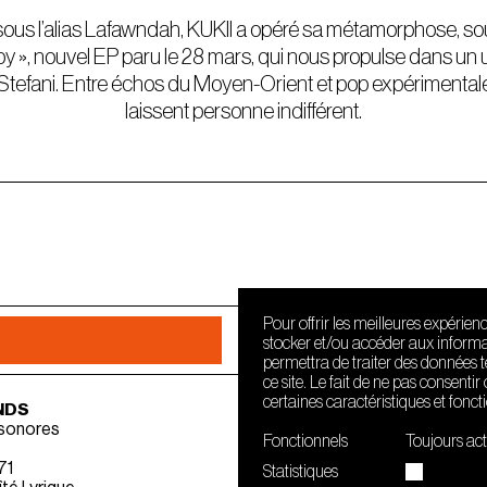
ous l’alias Lafawndah, KUKII a opéré sa métamorphose, sou
by », nouvel EP paru le 28 mars, qui nous propulse dans un 
Stefani. Entre échos du Moyen-Orient et pop expérimentale,
laissent personne indifférent.
Pour offrir les meilleures expérien
stocker et/ou accéder aux informat
permettra de traiter des données 
ce site. Le fait de ne pas consenti
certaines caractéristiques et fonct
NDS
 sonores
Fonctionnels
Toujours act
71
Statistiques