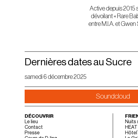
Active depuis 2015 s
dévoilant « Rare Ba
entre M.I.A. et Gwen 
Dernières dates au Sucre
samedi 6 décembre 2025
Soundcloud
DÉCOUVRIR
FRIE
Le lieu
Nuits
Contact
HEAT
Presse
Hôtel