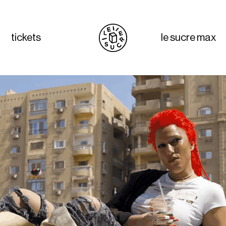
tickets
le sucre max