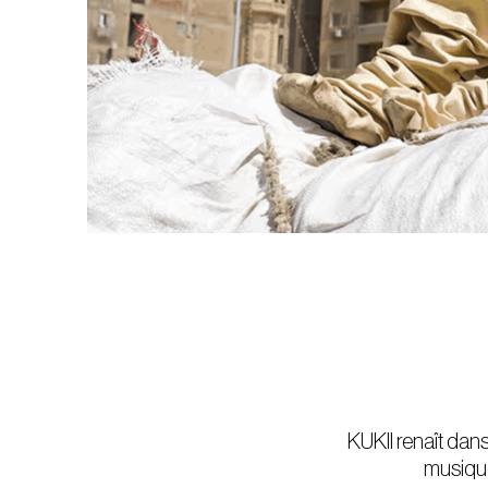
KUKII renaît dans
musique 