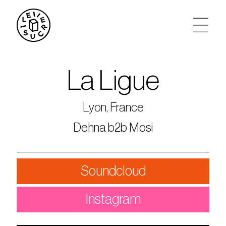
artistes
La Ligue
agenda
Lyon, France
tickets
Dehna b2b Mosi
le sucre max
Soundcloud
partenariats
Instagram
privatisations