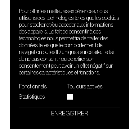
Pour offrir les meilleures expériences, nous
utilisons des technologies telles que les cookies
DÉCOUVRIR
FRIENDS
pour stocker et/ou accéder aux informations
Le lieu
Nuits sonores
des appareils. Le fait de consentir à ces
Contact
HEAT
technologies nous permettra de traiter des
Presse
Hôtel71
données telles que le comportement de
Cours de DJing
La Gaîté Lyrique
navigation ou les ID uniques sur ce site. Le fait
TMLAB
de ne pas consentir ou de retirer son
consentement peut avoir un effet négatif sur
certaines caractéristiques et fonctions.
Fonctionnels
Toujours activés
Statistiques
Le Sucre fait partie de
l'écosystème Arty Farty
ENREGISTRER
Quartier culturel et créatif
Conditions générales d'utilisation